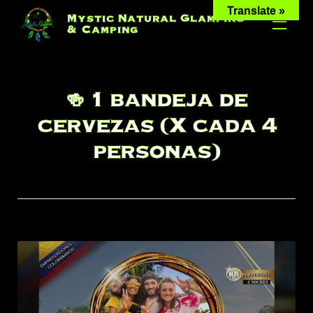
Skip
Translate »
Mystic Natural Glamping
to
& Camping
content
🍻 1 bandeja de
cervezas (X cada 4
personas)