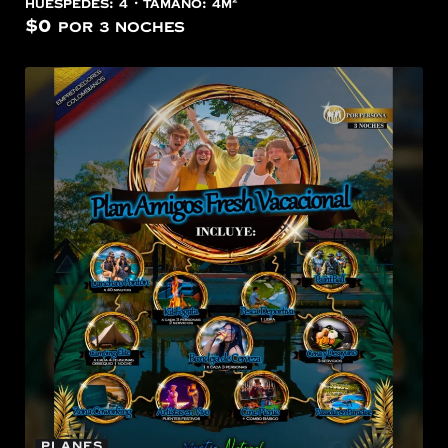
Huéspedes:
4
Tamaño:
4m²
$
0
por 3 noches
Planes