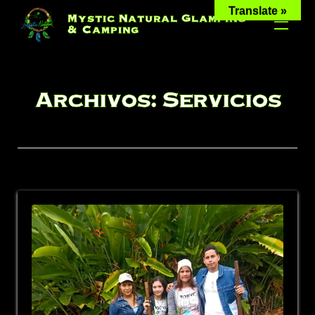
Skip
Translate »
Mystic Natural Glamping
to
& Camping
content
Archivos:
Servicios