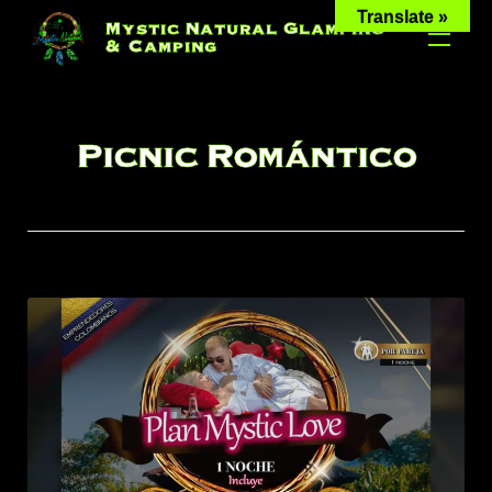
Skip
Translate »
Mystic Natural Glamping
to
& Camping
content
Picnic Romántico