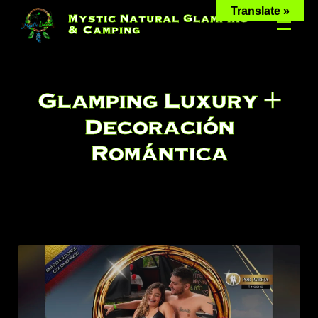
Skip
Translate »
Mystic Natural Glamping
to
& Camping
content
Glamping Luxury +
Decoración
Romántica