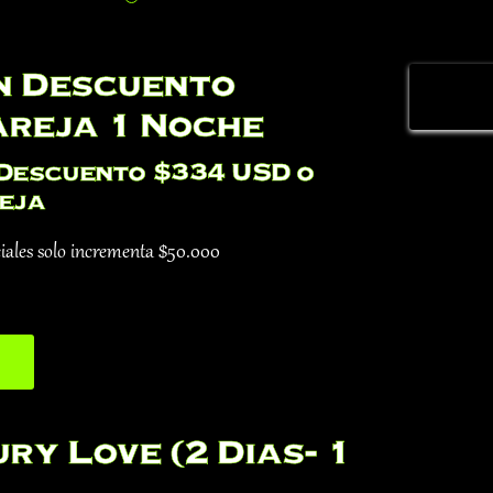
in Descuento
areja 1 Noche
 Descuento $334 USD o
eja
eciales solo incrementa $50.000
ry Love (2 Dias- 1