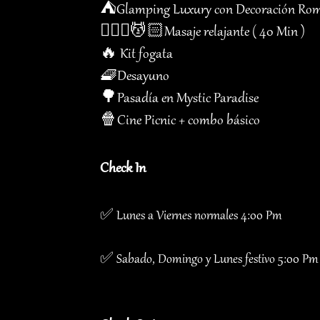
⛺️Glamping Luxury con Decoración Rom
💆🏻‍♀️💆🏻Masaje relajante ( 40 Min )
🔥 Kit fogata
🧇Desayuno
🌳Pasadía en Mystic Paradise
🍿Cine Picnic + combo básico
Check In
✅ Lunes a Viernes normales 4:00 Pm
✅ Sabado, Domingo y Lunes festivo 5:00 Pm