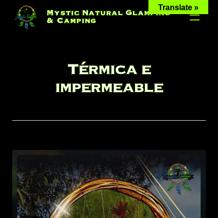
Skip
Translate »
Mystic Natural Glamping
to
& Camping
content
Térmica e
impermeable