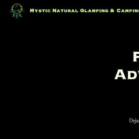
Skip
to
Mystic Natural Glamping & Campin
content
Ad
Deja 