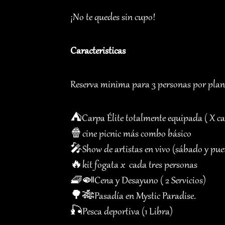
¡No te quedes sin cupo!
Caracteristicas
Reserva minima para 3 personas por plan
⛺️Carpa Élite totalmente equipada ( X ca
🍿cine picnic más combo básico
🎤Show de artistas en vivo (sábado y puen
🔥kit fogata x cada tres personas
🧇🍛Cena y Desayuno ( 2 Servicios)
🌳🎋Pasadía en Mystic Paradise.
🎣Pesca deportiva (1 Libra)