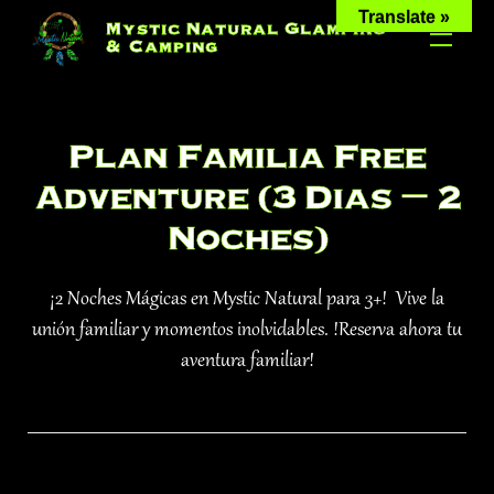
Skip
Translate »
Mystic Natural Glamping
to
& Camping
content
Plan Familia Free
Adventure (3 Dias – 2
Noches)
¡2 Noches Mágicas en Mystic Natural para 3+! ️ Vive la
unión familiar y momentos inolvidables. !Reserva ahora tu
aventura familiar!