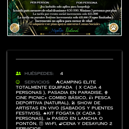
Huéspedes:
4
Servicios
⛺️Camping Elite
totalmente equipada ( x cada 4
Personas )
,
Pasadia en Paradise
,
🍿
Cine Picnic+ Combo Básico
,
🎣 Pesca
Deportiva (Natural)
,
🎤 Show de
artistas en vivo (Sabados y puentes
festivos)
,
🔥Kit fogata (x cada 3
Personas)
,
🚤 paseo en lancha o
Pontón
,
🛜 Wi-Fi
,
🧇Cena y Desayuno 2
servicios