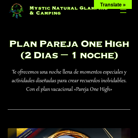
Skip
Translate »
Mystic Natural Glamping
to
& Camping
content
Plan Pareja One High
(2 Dias – 1 noche)
Te ofrecemos una noche llena de momentos especiales y
actividades diseñadas para crear recuerdos inolvidables.
Con el plan vacacional «Pareja One High»