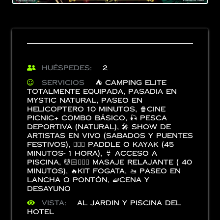
Huéspedes:
2
Servicios
⛺️ Camping Elite
totalmente equipada
,
Pasadia en
Mystic Natural
,
Paseo en
Helicoptero 10 minutos
,
🍿Cine
Picnic+ Combo Básico
,
🎣 Pesca
Deportiva (Natural)
,
🎤 Show de
artistas en vivo (Sabados y puentes
festivos)
,
🏄🏻‍♂️ Paddle o Kayak (45
minutos- 1 hora)
,
👙 Acceso a
Piscina
,
💆🏻💆🏻‍♀️ Masaje Relajante ( 40
Minutos)
,
🔥Kit fogata
,
🚤 paseo en
lancha o Pontón
,
🧇Cena y
Desayuno
Vista:
Al Jardin y Piscina del
Hotel